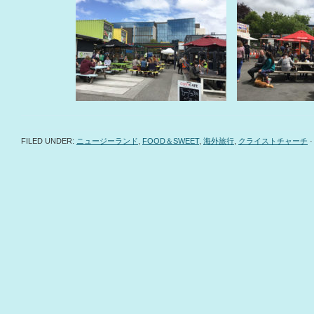
FILED UNDER:
ニュージーランド
,
FOOD＆SWEET
,
海外旅行
,
クライストチャーチ
·