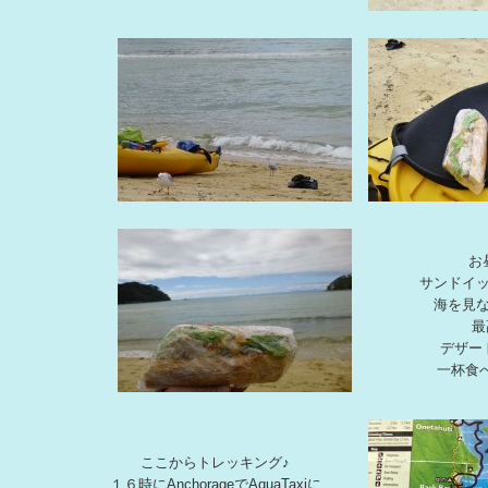
お
サンドイ
海を見
最
デザー
一杯食
ここからトレッキング♪
１６時にAnchorageでAquaTaxiに