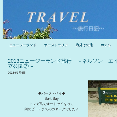
ニュージーランド
オーストラリア
海外その他
ホテル
2013ニュージーランド旅行 ～ネルソン エ
立公園⑦～
2013年3月5日
◆バーク・ベイ◆
Bark Bay
トンガ島でオットセイをみて
隣のビーチまでのカヤックでした☆