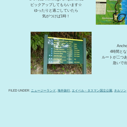
ピックアップしてもらいます☆
ゆったりと過ごしていたら
気がつけば1時！
Anch
4時間と
ルートが二つ
急いで
FILED UNDER:
ニュージーランド
,
海外旅行
,
エイベル・タスマン国立公園
,
ネルソン