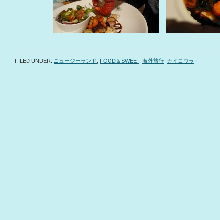
FILED UNDER:
ニュージーランド
,
FOOD＆SWEET
,
海外旅行
,
カイコウラ
·