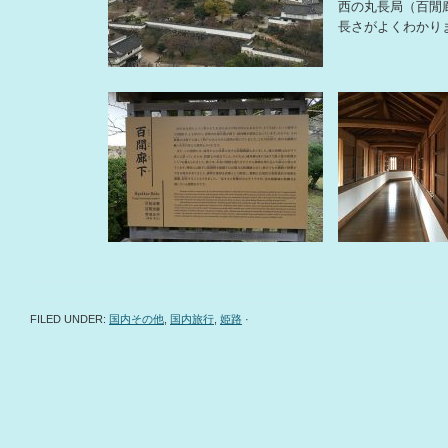
西の丸長局（百閒
長さがよくわかり
FILED UNDER:
国内その他
,
国内旅行
,
姫路
·