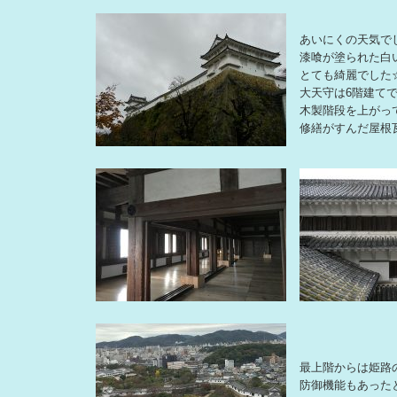
あいにくの天気で
漆喰が塗られた白
とても綺麗でした
大天守は6階建て
木製階段を上がっ
修繕がすんだ屋根
最上階からは姫路
防御機能もあった