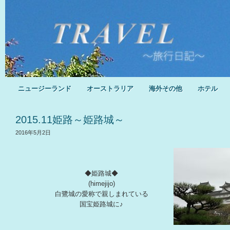
ニュージーランド
オーストラリア
海外その他
ホテル
2015.11姫路～姫路城～
2016年5月2日
◆姫路城◆
(himejijo)
白鷺城の愛称で親しまれている
国宝姫路城に♪