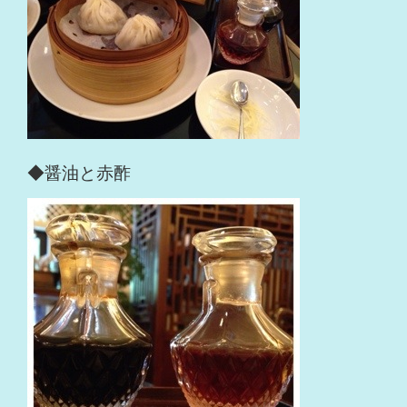
◆醤油と赤酢